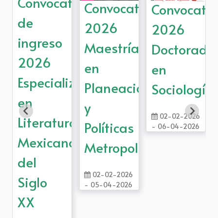
Convocatoria
Convocatoria
toria
Convocator
de
2026
2026
ingreso
Maestría
Doctorado
2026
en
en
Especialización
Planeación
do
Sociología
en
y
02-02-2026
Literatura
Políticas
ción
- 06-04-2026
Mexicana
Metropolitanas
del
aciones
02-02-2026
Siglo
- 05-04-2026
XX