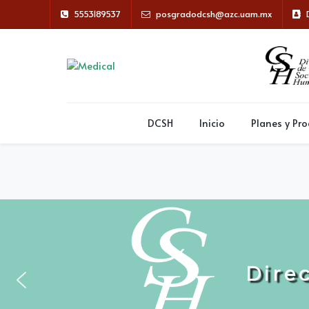
5553189537
posgradodcsh@azc.uam.mx
DCSH
Inicio
Planes y Pr
D
i
r
e