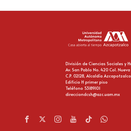
División de Ciencias Sociales y
Av. San Pablo No. 420 Col. Nueva
C.P. 02128, Alcaldía Azcapotzalc
Edificio H primer piso
Teléfono 53189101
direcciondcsh@azc.uam.mx