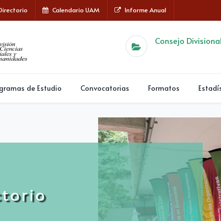
Directorio
Calendario UAM
Informe Anual
Consejo Divisiona
ogramas de Estudio
Convocatorias
Formatos
Estadí
c
t
o
r
i
o