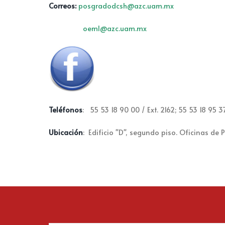
Correos:
posgradodcsh@azc.uam.mx
oeml
@azc.uam.mx
Teléfonos
: 55 53 18 90 00 / Ext. 2162; 55 53 18 95 3
Ubicación
: Edificio "D", segundo piso. Oficinas de