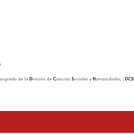
7
 Posgrado de la
D
ivisión de
C
iencias
S
ociales y
H
umanidades │
DCS